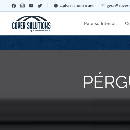
...piscina todo o ano
geral@cover-
Paraíso Interior
Co
PÉRG