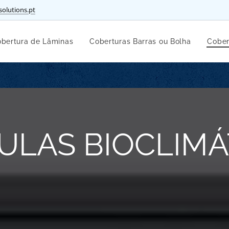
solutions.pt
bertura de Lâminas
Coberturas Barras ou Bolha
Cober
ULAS BIOCLIMÁ