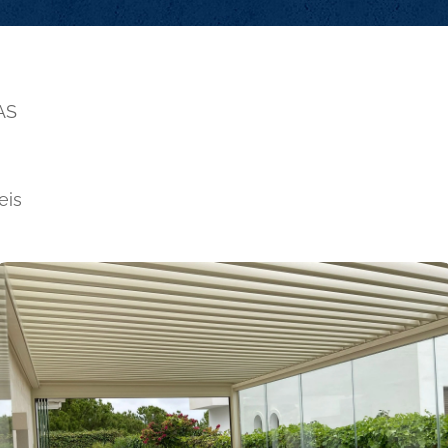
AS
eis