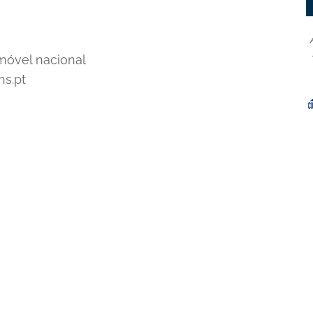
 móvel nacional
ns.pt