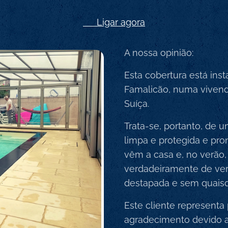
📞 Ligar agora
A nossa opinião:
Esta cobertura está in
Famalicão, numa vivenda
Suíça.
Trata-se, portanto, de 
limpa e protegida e pro
vêm a casa e, no verão
verdadeiramente de verão
destapada e sem quaisq
Este cliente representa
agradecimento devido a