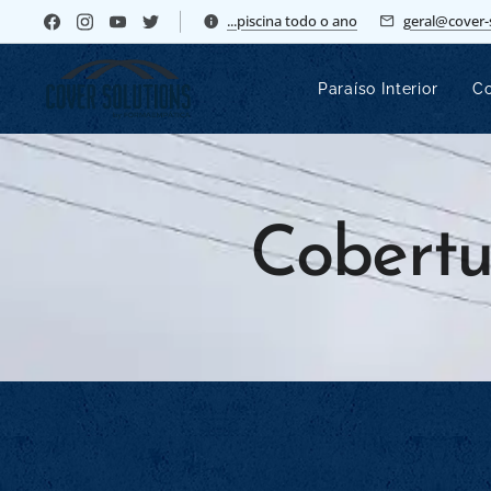
...piscina todo o ano
geral@cover-
Paraíso Interior
Co
Cobertu