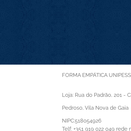
FORMA EMPÁTICA UNIPES
Loja: Rua do Padrão, 201 - 
Pedroso, Vila Nova de Gaia
NIPC:518054926
Telf: +351 919 022 049 rede