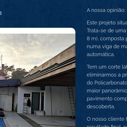
A nossa opinião:
a
Este projeto sit
Trata-se de uma
8 m), composta 
numa viga de ma
automática.
Tem um corte lat
eliminarmos a pr
do Policarbonato
maior panorâmica
pavimento compl
descoberta.
O nosso cliente 
resultado final,