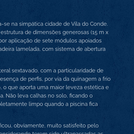
ua-se na simpática cidade de Vila do Conde.
 estrutura de dimensões generosas (15 m x
por aplicação de sete módulos apoiados
deira lamelada, com sistema de abertura
eral sextavado, com a particularidade de
esença de perfis, por via da quinagem a frio
, o que aporta uma maior leveza estética e
. Não leva calhas no solo, ficando o
etamente limpo quando a piscina fica
ficou, obviamente, muito satisfeito pelo
 considerando terem sido ultrapassadas as