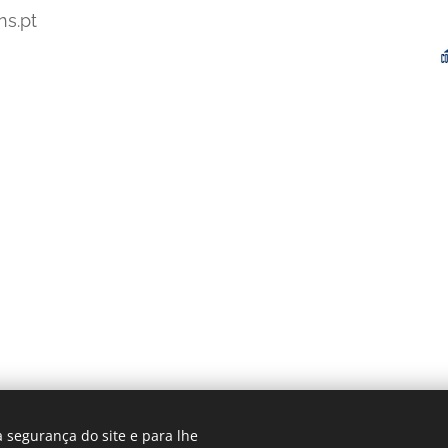
ns.pt
 segurança do site e para lhe