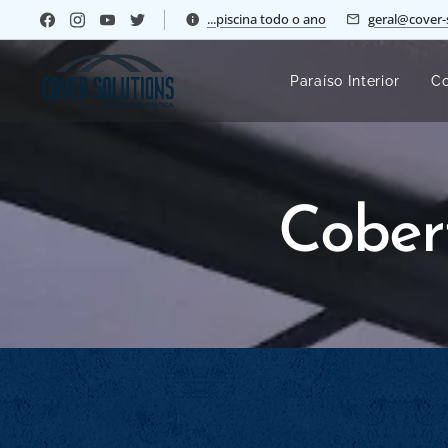
...piscina todo o ano
geral@cover-
Paraíso Interior
Co
Cober